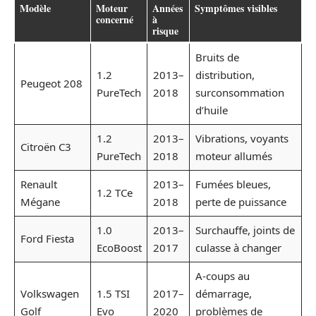
Modèle
Moteur
Années
Symptômes visibles
concerné
à
risque
Bruits de
1.2
2013–
distribution,
Peugeot 208
PureTech
2018
surconsommation
d’huile
1.2
2013–
Vibrations, voyants
Citroën C3
PureTech
2018
moteur allumés
Renault
2013–
Fumées bleues,
1.2 TCe
Mégane
2018
perte de puissance
1.0
2013–
Surchauffe, joints de
Ford Fiesta
EcoBoost
2017
culasse à changer
A-coups au
Volkswagen
1.5 TSI
2017–
démarrage,
Golf
Evo
2020
problèmes de