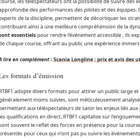
course, les téléspectateurs ont la possibilité de suivre des 
approfondie des performances des pilotes et des équipes. 
experts de la discipline, permettent de décortiquer les straté
contribuant ainsi à une meilleure compréhension de la dyn
sont essentiels
pour rendre l’événement accessible ; ils expl
de chaque course, offrant au public une expérience immers
A lire en complément :
Scania Longline : prix et avis des u
Les formats d’émission
RTBF1 adopte divers formats pour attirer un public large et v
généralement moins suivies, sont méticuleusement analysé
permettant aux téléspectateurs de saisir les enjeux liés aux 
les qualifications en direct, RTBF1 capitalise sur l’engoueme
sont souvent le reflet des forces en présence pour la course
présentés pour ceux qui n’ont pas pu suivre les événements