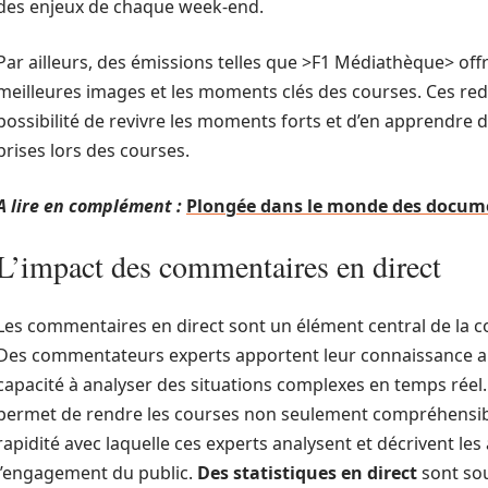
des enjeux de chaque week-end.
Par ailleurs, des émissions telles que >F1 Médiathèque> offr
meilleures images et les moments clés des courses. Ces redi
possibilité de revivre les moments forts et d’en apprendre 
prises lors des courses.
A lire en complément :
Plongée dans le monde des docume
L’impact des commentaires en direct
Les commentaires en direct sont un élément central de la 
Des commentateurs experts apportent leur connaissance app
capacité à analyser des situations complexes en temps réel. C
permet de rendre les courses non seulement compréhensibl
rapidité avec laquelle ces experts analysent et décrivent les 
l’engagement du public.
Des statistiques en direct
sont sou