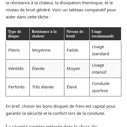
la résistance à la chaleur, la dissipation thermique, et le
niveau de bruit généré. Voici un tableau comparatif pour
aider dans cette tâche :
Type de
Résistance à la
Niveau de
Usage
disque
chaleur
bruit
recommandé
Usage
Pleins
Moyenne
Faible
standard
Usage
Ventilés
Élevée
Moyen
intensif
Conduite
Perforés
Très élevée
Élevé
sportive
En bref, choisir les bons disques de frein est capital pour
garantir la sécurité et le confort lors de la conduite.
La sécurité routière intégrée dans le choix des