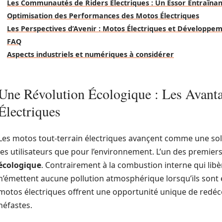
Les Communautés de Riders Électriques : Un Essor Entraînan
Optimisation des Performances des Motos Électriques
Les Perspectives d’Avenir : Motos Électriques et Développe
FAQ
Aspects industriels et numériques à considérer
Une Révolution Écologique : Les Avanta
Électriques
Les motos tout-terrain électriques avançent comme une sol
les utilisateurs que pour l’environnement. L’un des premier
écologique
. Contrairement à la combustion interne qui libèr
n’émettent aucune pollution atmosphérique lorsqu’ils sont e
motos électriques offrent une opportunité unique de redécou
néfastes.