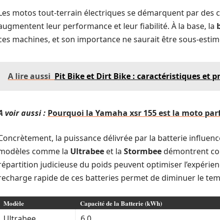
Les motos tout-terrain électriques se démarquent par des c
augmentent leur performance et leur fiabilité. À la base, la
ces machines, et son importance ne saurait être sous-estim
A lire aussi
Pit Bike et Dirt Bike : caractéristiques et 
A voir aussi :
Pourquoi la Yamaha xsr 155 est la moto par
Concrètement, la puissance délivrée par la batterie influen
modèles comme la
Ultrabee
et la
Stormbee
démontrent co
répartition judicieuse du poids peuvent optimiser l’expérienc
recharge rapide de ces batteries permet de diminuer le temp
Modèle
Capacité de la Batterie (kWh)
Ultrabee
6,0