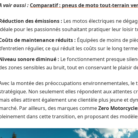
A voir aussi :
Comparatif : pneus de moto tout-terrain ve
Réduction des émissions :
Les motos électriques ne dégage
idéale pour les passionnés souhaitant pratiquer leur loisir 
Coûts de maintenance réduits :
Équipées de moins de pièc
d’entretien régulier, ce qui réduit les coûts sur le long terme
Niveau sonore diminué :
Le fonctionnement presque silen
des zones sensibles au bruit, tout en conservant le plaisir d
Avec la montée des préoccupations environnementales, le ti
stratégique. Non seulement elles répondent aux attentes cr
mais elles attirent également une clientèle plus jeune et 
marché. Par ailleurs, des marques comme
Zero Motorcycle
pleinement dans cette transition, en proposant des modèl